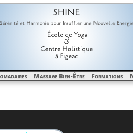
SHINE
S
érénité et
H
armonie pour
I
nsuffler une
N
ouvelle
E
nergi
École de Yoga
&
Centre Holistique
à Figeac
domadaires
Massage Bien-Être
Formations
N