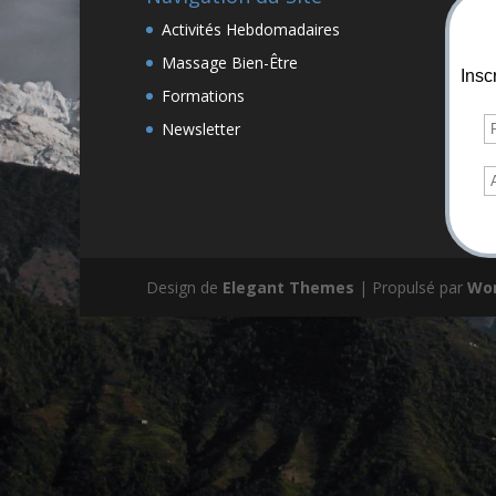
Activités Hebdomadaires
Massage Bien-Être
Insc
Formations
Newsletter
Design de
Elegant Themes
| Propulsé par
Wor