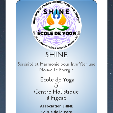
SHINE
S
érénité et
H
armonie pour
I
nsuffler une
N
ouvelle
E
nergie
École de Yoga
&
Centre Holistique
à Figeac
Association SHINE
12, rue de la gare