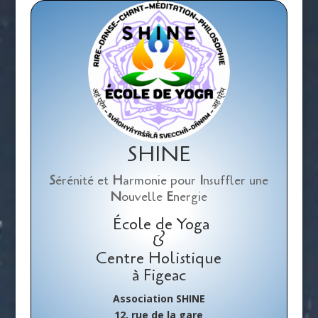
SHINE
S
érénité et
H
armonie pour
I
nsuffler une
N
ouvelle
E
nergie
École de Yoga
&
Centre Holistique
à Figeac
Association SHINE
12, rue de la gare