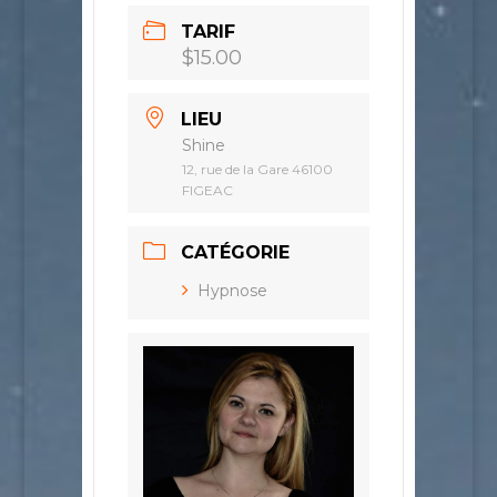
TARIF
$15.00
LIEU
Shine
12, rue de la Gare 46100
FIGEAC
CATÉGORIE
Hypnose