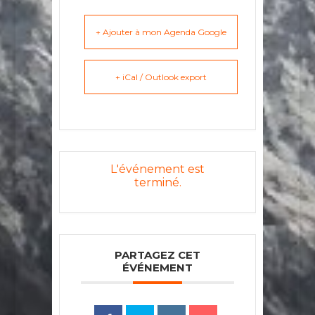
+ Ajouter à mon Agenda Google
+ iCal / Outlook export
L'événement est
terminé.
PARTAGEZ CET
ÉVÉNEMENT