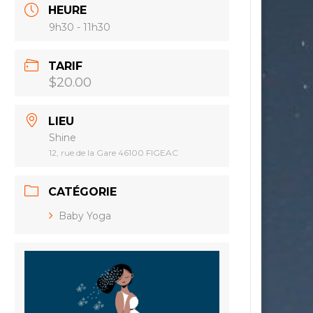
HEURE
9h30 - 11h30
TARIF
$20.00
LIEU
Shine
12, rue de la Gare 46100 FIGEAC
CATÉGORIE
Baby Yoga