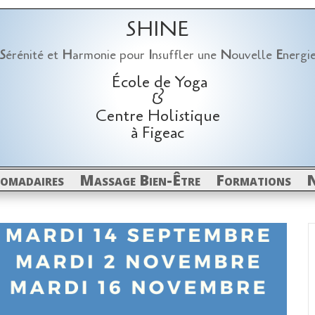
SHINE
S
érénité et
H
armonie pour
I
nsuffler une
N
ouvelle
E
nergi
École de Yoga
&
Centre Holistique
à Figeac
domadaires
Massage Bien-Être
Formations
N