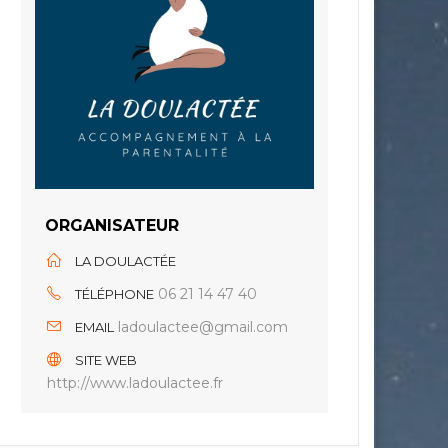
ORGANISATEUR
LA DOULACTÉE
06 21 14 47 40
TÉLÉPHONE
ladoulactee@gmail.com
EMAIL
SITE WEB
http://www.ladoulactee.fr