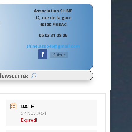
Association SHINE
12, rue de la gare
e
46100 FIGEAC
06.03.31.08.06
shine.asso46@gmail.com
Suivre
ewsletter
DATE
02 Nov 2021
Expired!