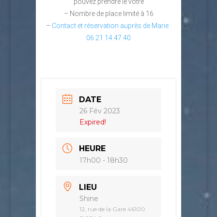
pouvez prendre le votre
– Nombre de place limité à 16
–
Contact et réservation auprès de Marie :
06.21.14.47.40
DATE
26 Fév 2023
Expired!
HEURE
17h00 - 18h30
LIEU
Shine
12, rue de la Gare 46100