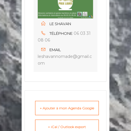
LE SHAVAN
06 03 31
TÉLÉPHONE
08 06
EMAIL
leshavannomade@gmail.c
om
+ Ajouter à mon Agenda Google
+ iCal / Outlook export