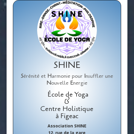
SHINE
S
érénité et
H
armonie pour
I
nsuffler une
N
ouvelle
E
nergie
École de Yoga
&
Centre Holistique
à Figeac
Association SHINE
12, rue de la gare