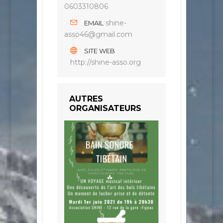
0603310806
shine-
EMAIL
asso46@gmail.com
SITE WEB
http://shine-asso.org
AUTRES
ORGANISATEURS